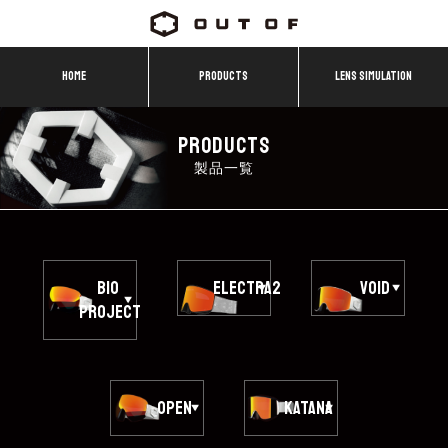
HOME
PRODUCTS
LENS SIMULATION
PRODUCTS
製品一覧
BIO
ELECTRA2
VOID
PROJECT
OPEN
KATANA